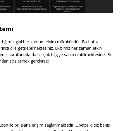
stemi
settiğimiz gibi her zaman erişim mümkündür. Bu hatta
ınızı dile getirebilmektesiniz. Ekibimiz her zaman etkin
el kurallarında da bir çok bilgiye sahip olabilmektesiniz. Bu
ından söz etmek gerekirse;
uton ile bu alana erişim sağlanmaktadır. Elbette ki siz bahis