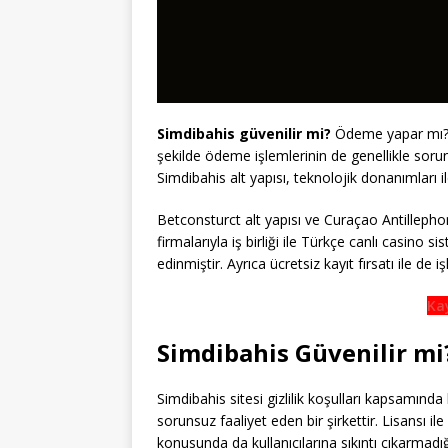
Simdibahis güvenilir mi?
Ödeme yapar mı? Si
şekilde ödeme işlemlerinin de genellikle soruns
Simdibahis alt yapısı, teknolojik donanımları il
Betconsturct alt yapısı ve Curaçao Antillepho
firmalarıyla iş birliği ile Türkçe canlı casino
edinmiştir. Ayrıca ücretsiz kayıt fırsatı ile 
Kay
Simdibahis Güvenilir mi
Simdibahis sitesi gizlilik koşulları kapsamınd
sorunsuz faaliyet eden bir şirkettir. Lisansı
konusunda da kullanıcılarına sıkıntı çıkarmadı