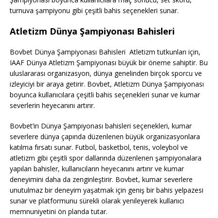
turnuva şampiyonu gibi çeşitli bahis seçenekleri sunar.
Atletizm Dünya Şampiyonası Bahisleri
Bovbet Dünya Şampiyonası Bahisleri Atletizm tutkunları için,
IAAF Dünya Atletizm Şampiyonası büyük bir öneme sahiptir. Bu
uluslararası organizasyon, dünya genelinden birçok sporcu ve
izleyiciyi bir araya getirir. Bovbet, Atletizm Dünya Şampiyonası
boyunca kullanıcılara çeşitli bahis seçenekleri sunar ve kumar
severlerin heyecanını artırır.
Bovbet’in Dünya Şampiyonası bahisleri seçenekleri, kumar
severlere dünya çapında düzenlenen büyük organizasyonlara
katılma fırsatı sunar. Futbol, basketbol, tenis, voleybol ve
atletizm gibi çeşitli spor dallarında düzenlenen şampiyonalara
yapılan bahisler, kullanıcıların heyecanını artırır ve kumar
deneyimini daha da zenginleştirir. Bovbet, kumar severlere
unutulmaz bir deneyim yaşatmak için geniş bir bahis yelpazesi
sunar ve platformunu sürekli olarak yenileyerek kullanıcı
memnuniyetini ön planda tutar.