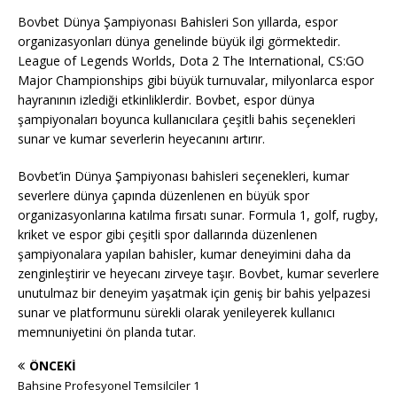
Bovbet Dünya Şampiyonası Bahisleri Son yıllarda, espor
organizasyonları dünya genelinde büyük ilgi görmektedir.
League of Legends Worlds, Dota 2 The International, CS:GO
Major Championships gibi büyük turnuvalar, milyonlarca espor
hayranının izlediği etkinliklerdir. Bovbet, espor dünya
şampiyonaları boyunca kullanıcılara çeşitli bahis seçenekleri
sunar ve kumar severlerin heyecanını artırır.
Bovbet’in Dünya Şampiyonası bahisleri seçenekleri, kumar
severlere dünya çapında düzenlenen en büyük spor
organizasyonlarına katılma fırsatı sunar. Formula 1, golf, rugby,
kriket ve espor gibi çeşitli spor dallarında düzenlenen
şampiyonalara yapılan bahisler, kumar deneyimini daha da
zenginleştirir ve heyecanı zirveye taşır. Bovbet, kumar severlere
unutulmaz bir deneyim yaşatmak için geniş bir bahis yelpazesi
sunar ve platformunu sürekli olarak yenileyerek kullanıcı
memnuniyetini ön planda tutar.
ÖNCEKI
Bahsine Profesyonel Temsilciler 1