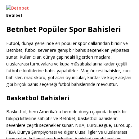
Betnbet
Betnbet Popüler Spor Bahisleri
Futbol, dünya genelinde en popüler spor dallarından biridir ve
Betnbet, futbol severlere geniş bir bahis seçenekleri yelpazesi
sunar. Kullanıcılar, dünya çapındaki liglerden maçlara,
uluslararası turnuvalara ve kupa müsabakalarına kadar çeşitli
futbol etkinliklerine bahis yapabilirler. Maç öncesi bahisler, canlı
bahisler, maç skoru, gol atan oyuncular, kartlar ve köşe atışları
gibi birçok bahis seçeneği futbol bahislerinde mevcuttur.
Basketbol Bahisleri
Basketbol, hem Amerika’da hem de dünya çapında büyük bir
takipçi kitlesine sahiptir ve Betnbet, basketbol bahislerini
sevenlere çeşitli seçenekler sunar. NBA, EuroLeague, EuroCup,
FIBA Dünya Şampiyonası ve diğer ulusal ligler ve uluslararası
turnuvalar, kullanıcıların basketbol bahisleri yapabilecekleri