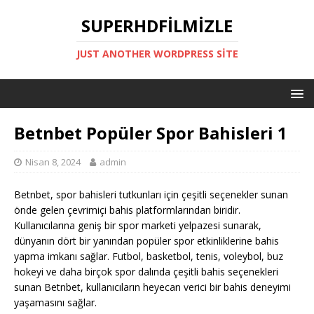
SUPERHDFILMIZLE
JUST ANOTHER WORDPRESS SITE
Betnbet Popüler Spor Bahisleri 1
Nisan 8, 2024
admin
Betnbet, spor bahisleri tutkunları için çeşitli seçenekler sunan
önde gelen çevrimiçi bahis platformlarından biridir.
Kullanıcılarına geniş bir spor marketi yelpazesi sunarak,
dünyanın dört bir yanından popüler spor etkinliklerine bahis
yapma imkanı sağlar. Futbol, ​​basketbol, tenis, voleybol, buz
hokeyi ve daha birçok spor dalında çeşitli bahis seçenekleri
sunan Betnbet, kullanıcıların heyecan verici bir bahis deneyimi
yaşamasını sağlar.