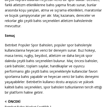
farklı atletizm etkinliklerine bahis yapma fırsatı sunar, bunlar
arasında koşu yarışları, atma ve sıçrama etkinlikleri, maratonlar
ve büyük şampiyonalar yer alır. Maç kazananı, dereceler ve
rekorlar gibi çeşitli bahis seçenekleri atletizm bahislerinde
mevcuttur.
Sonuç
Betnbet Popüler Spor Bahisleri, popüler spor bahisleriyle
kullanıcılarına heyecan verici bir deneyim sunar. Buz hokeyi,
masa tenisi, rugby, beyzbol, atletizm ve daha birçok spor
dalında çeşitli bahis seçenekleri bulunur. Maç öncesi bahisler,
canlı bahisler, toplam sayılar, handikaplar ve oyuncu
performansı gibi çeşitli bahis seçenekleriyle kullanıcılar favori
sporlarına bahis yapabilir ve heyecan verici bir bahis deneyimi
yaşayabilirler. Betnbet’in kullanıcı dostu arayüzü ve yüksek
kaliteli bahis seçenekleri, spor bahisleri tutkunlarının tercih ettiği
bir platform haline getirir.
ÖNCEKI
Betnbet Bahis Market Çeşitliliği 1