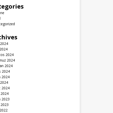
tegories
ine
l
tegorized
chives
 2024
 2024
tos 2024
uz 2024
ran 2024
s 2024
n 2024
 2024
t 2024
 2024
n 2023
 2023
 2022