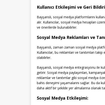
Kullanıcı Etkileşimi ve Geri Bildir
Bayşanslı, sosyal medya platformlarını kullanar
alır. Kullanıcılar, sosyal medya hesapları üzerin
ve önerilerde bulunabilirler.
Sosyal Medya Reklamları ve Tanı
Bayşanslı, zaman zaman sosyal medya platfo
Kullanıcılar, bu reklamları ve tanıtımları taki
olabilirler.
Bayşanslı, sosyal medya entegrasyonu ile kull
getirir. Sosyal medya paylaşımları, kampanyaları,
reklamlar ve tanıtımlar gibi sosyal medya özell
bahis deneyimi yaşamalarını sağlar. Bu da kull
daha aktif bir şekilde yer almalarına olanak ta
Sosyal Medya Etkileşimi: