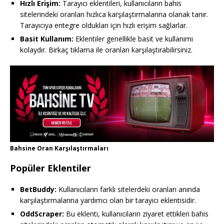
Hızlı Erişim:
Tarayıcı eklentileri, kullanıcıların bahis
sitelerindeki oranları hızlıca karşılaştırmalarına olanak tanır.
Tarayıcıya entegre oldukları için hızlı erişim sağlarlar.
Basit Kullanım:
Eklentiler genellikle basit ve kullanımı
kolaydır. Birkaç tıklama ile oranları karşılaştırabilirsiniz.
Bahsine Oran Karşılaştırmaları
Popüler Eklentiler
BetBuddy:
Kullanıcıların farklı sitelerdeki oranları anında
karşılaştırmalarına yardımcı olan bir tarayıcı eklentisidir.
OddScraper:
Bu eklenti, kullanıcıların ziyaret ettikleri bahis