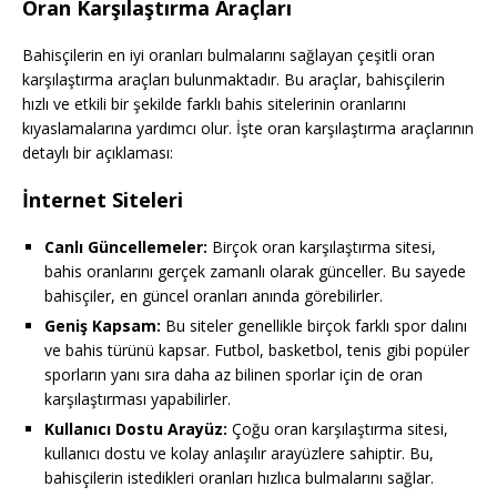
Oran Karşılaştırma Araçları
Bahisçilerin en iyi oranları bulmalarını sağlayan çeşitli oran
karşılaştırma araçları bulunmaktadır. Bu araçlar, bahisçilerin
hızlı ve etkili bir şekilde farklı bahis sitelerinin oranlarını
kıyaslamalarına yardımcı olur. İşte oran karşılaştırma araçlarının
detaylı bir açıklaması:
İnternet Siteleri
Canlı Güncellemeler:
Birçok oran karşılaştırma sitesi,
bahis oranlarını gerçek zamanlı olarak günceller. Bu sayede
bahisçiler, en güncel oranları anında görebilirler.
Geniş Kapsam:
Bu siteler genellikle birçok farklı spor dalını
ve bahis türünü kapsar. Futbol, basketbol, tenis gibi popüler
sporların yanı sıra daha az bilinen sporlar için de oran
karşılaştırması yapabilirler.
Kullanıcı Dostu Arayüz:
Çoğu oran karşılaştırma sitesi,
kullanıcı dostu ve kolay anlaşılır arayüzlere sahiptir. Bu,
bahisçilerin istedikleri oranları hızlıca bulmalarını sağlar.