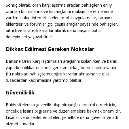
Sonuç olarak, oran karşılaştırma araçları bahisçilerin en iyi
oranları bulmalarına ve kazançlarını maksimize etmelerine
yardımcı olur. İnternet siteleri, mobil uygulamalar, tarayıcı
eklentileri ve forumlar gibi çeşitli araçlar sayesinde bahisçiler,
bilinçli ve stratejik kararlar alarak daha başarılı bahis
deneyimleri yaşayabilirler.
Dikkat Edilmesi Gereken Noktalar
Bahsine Oran Karşılaştırmaları araçlarını kullanırken ve bahis
yaparken dikkat edilmesi gereken birkaç önemli nokta vardır.
Bu noktalar, bahisçilerin doğru kararlar almasına ve olası
tuzaklardan kaçınmasına yardımcı olabilir.
Güvenilirlik
Bahis sitelerinin güvenilir olup olmadığını kontrol etmek için,
öncelikle lisans bilgilerine ve düzenlemelere bakmak önemlidir.
Lisanslı ve düzenlenen siteler, genellikle daha güvenilir ve adil
hizmet sunarlar.