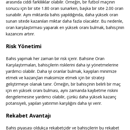
arasında ciddi farklılıklar olabilir. Örneğin, bir futbol maçının
sonucu için bir site 1.80 oran sunarken, başka bir site 2.00 oran
sunabilir. Aynı miktarda bahis yapıldığında, daha yüksek oran
sunan sitede kazanılan miktar daha fazla olacaktır. Bu nedenle,
oran karşılaştırması yaparak en yüksek oranı bulmak, bahisçinin
kazancını artırır.
Risk Yönetimi
Bahis yapmak her zaman bir risk içerir. Bahsine Oran
Karşılaştırmaları, bahisçilerin risklerini daha iyi yönetmelerine
yardımcı olabilir. Daha iyi oranlar bulmak, kayıpları minimize
etmek ve kazançları maksimize etmek için bir strateji
geliştirmeye olanak tanır. Örneğin, bir bahisçinin belirli bir maç
için en yüksek oranı bulması, aynı zamanda kaybetme riskini
dengelemesine yardımcı olabilir, çünkü daha yüksek kazanç
potansiyeli, yapılan yatırımın karşılığını daha iyi verir.
Rekabet Avantajı
Bahis piyasası oldukça rekabetçidir ve bahisçilerin bu rekabet