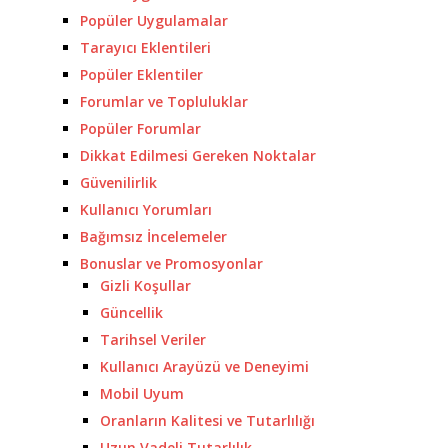
Popüler Uygulamalar
Tarayıcı Eklentileri
Popüler Eklentiler
Forumlar ve Topluluklar
Popüler Forumlar
Dikkat Edilmesi Gereken Noktalar
Güvenilirlik
Kullanıcı Yorumları
Bağımsız İncelemeler
Bonuslar ve Promosyonlar
Gizli Koşullar
Güncellik
Tarihsel Veriler
Kullanıcı Arayüzü ve Deneyimi
Mobil Uyum
Oranların Kalitesi ve Tutarlılığı
Uzun Vadeli Tutarlılık