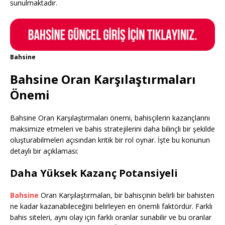
sunulmaktadır.
Bahsine
Bahsine Oran Karşılaştırmaları
Önemi
Bahsine Oran Karşılaştırmaları önemi, bahisçilerin kazançlarını
maksimize etmeleri ve bahis stratejilerini daha bilinçli bir şekilde
oluşturabilmeleri açısından kritik bir rol oynar. İşte bu konunun
detaylı bir açıklaması:
Daha Yüksek Kazanç Potansiyeli
Bahsine
Oran Karşılaştırmaları, bir bahisçinin belirli bir bahisten
ne kadar kazanabileceğini belirleyen en önemli faktördür. Farklı
bahis siteleri, aynı olay için farklı oranlar sunabilir ve bu oranlar