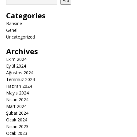
Ara
Categories
Bahsine
Genel
Uncategorized
Archives
Ekim 2024
Eylül 2024
Ağustos 2024
Temmuz 2024
Haziran 2024
Mayıs 2024
Nisan 2024
Mart 2024
Şubat 2024
Ocak 2024
Nisan 2023
Ocak 2023